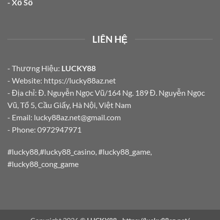
- Xổ Số
LIÊN HỆ
- Thương Hiệu:
LUCKY88
- Website:
https://lucky88az.net
- Địa chỉ: Đ. Nguyễn Ngọc Vũ/164 Ng. 189 Đ. Nguyễn Ngọc
Vũ, Tổ 5, Cầu Giấy, Hà Nội, Việt Nam
- Email:
lucky88az.net@gmail.com
- Phone: 0972947971
#lucky88,#lucky88_casino, #lucky88_game,
#lucky88_cong_game