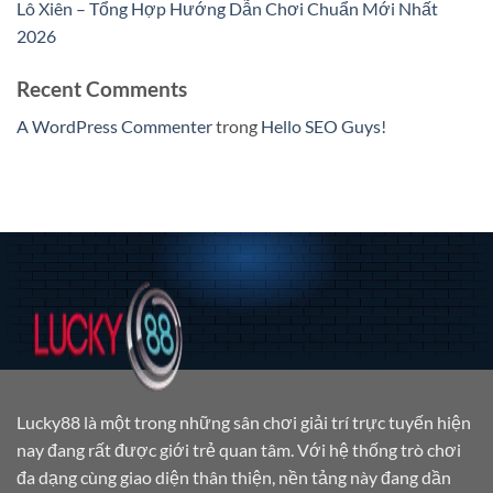
Lô Xiên – Tổng Hợp Hướng Dẫn Chơi Chuẩn Mới Nhất
2026
Recent Comments
A WordPress Commenter
trong
Hello SEO Guys!
Lucky88
là một trong những sân chơi giải trí trực tuyến hiện
nay đang rất được giới trẻ quan tâm. Với hệ thống trò chơi
đa dạng cùng giao diện thân thiện, nền tảng này đang dần