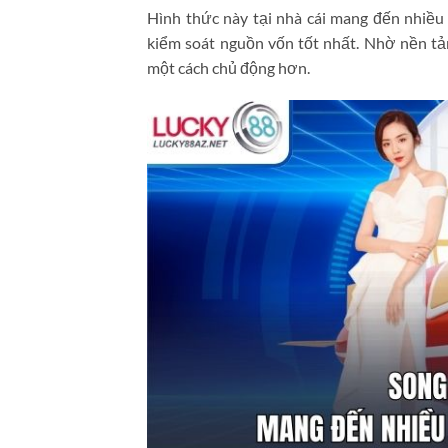
Hình thức này
tại nhà cái mang đến nhiều 
kiểm soát nguồn vốn tốt nhất. Nhờ nền tản
một cách chủ động hơn.