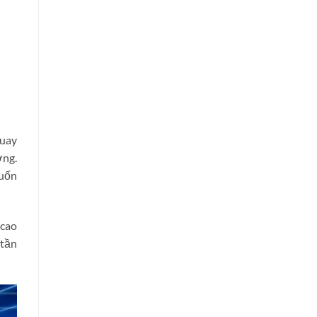
quay
ởng.
muốn
 cao
 tần