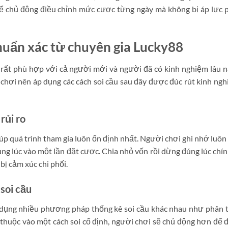
thể chủ động điều chỉnh mức cược từng ngày mà không bị áp lực 
chuẩn xác từ chuyên gia Lucky88
 rất phù hợp với cả người mới và người đã có kinh nghiệm lâu 
 chơi nên áp dụng các cách soi cầu sau đây được đúc rút kinh ng
rủi ro
úp quá trình tham gia luôn ổn định nhất. Người chơi ghi nhớ luôn
ng lúc vào một lần đặt cược. Chia nhỏ vốn rồi dừng đúng lúc chín
bị cảm xúc chi phối.
 soi cầu
 dụng nhiều phương pháp thống kê soi cầu khác nhau như phân t
 thuộc vào một cách soi cố định, người chơi sẽ chủ động hơn để 