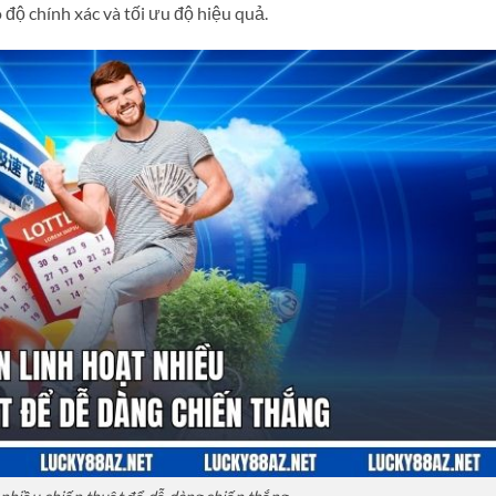
 độ chính xác và tối ưu độ hiệu quả.