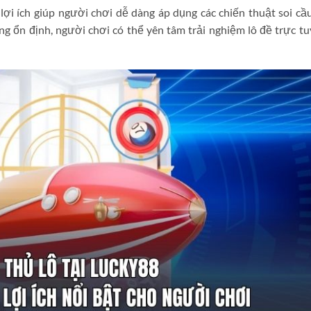
lợi ích giúp người chơi dễ dàng áp dụng các chiến thuật soi cầ
g ổn định, người chơi có thể yên tâm trải nghiệm lô đề trực t