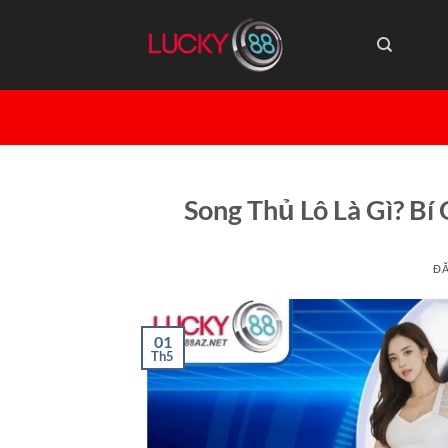
Bỏ
qua
nội
dung
Song Thủ Lô Là Gì? B
Đ
01
Th5