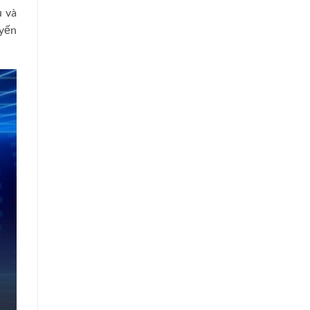
u và
uyến