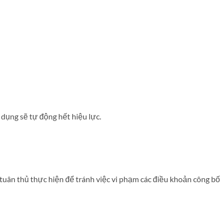
 dụng sẽ tự động hết hiệu lực.
 tuân thủ thực hiện để tránh việc vi phạm các điều khoản công bố