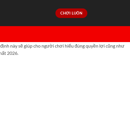
CHƠI LUÔN
 định này sẽ giúp cho người chơi hiểu đúng quyền lợi cũng như
nhất 2026.