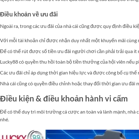
Điều khoản về ưu đãi
Ngoài ra, trong các ưu đãi của nhà cái cũng được quy định điều k
Với mỗi tài khoản chỉ được nhận duy nhất một khuyến mãi cùng 
Để có thể rút được số tiền ưu đãi người chơi cần phải trải qua ít
Lucky88 có quyền thu hồi toàn bộ tiền thưởng của hội viên nếu p
Các ưu đãi chỉ áp dụng thời gian hiệu lực và được công bố cụ thể 
Nhà cái cũng có quyền điều chỉnh hoặc thay đổi thời gian ưu đãi
Điều kiện & điều khoản hành vi cấm
Để có thể duy trì môi trường cá cược an toàn và lành mạnh, nhà c
nhé.