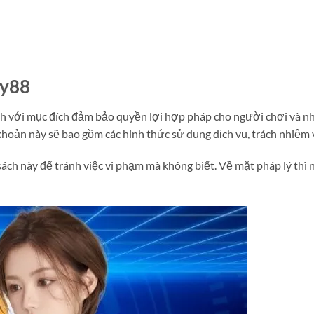
ky88
h với mục đích đảm bảo quyền lợi hợp pháp cho người chơi và nhà 
khoản này sẽ bao gồm các hinh thức sử dụng dịch vụ, trách nhiệm
sách này để tránh việc vi phạm mà không biết. Về mặt pháp lý thì 