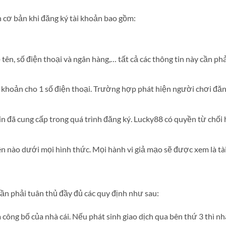
ện cơ bản khi đăng ký tài khoản bao gồm:
tên, số điện thoại và ngân hàng,… tất cả các thông tin này cần ph
i khoản cho 1 số điện thoại. Trường hợp phát hiện người chơi đăn
n đã cung cấp trong quá trình đăng ký. Lucky88 có quyền từ chối hỗ
n nào dưới mọi hình thức. Mọi hành vi giả mạo sẽ được xem là tài
 cần phải tuân thủ đầy đủ các quy định như sau:
ng bố của nhà cái. Nếu phát sinh giao dịch qua bên thứ 3 thì nhà 