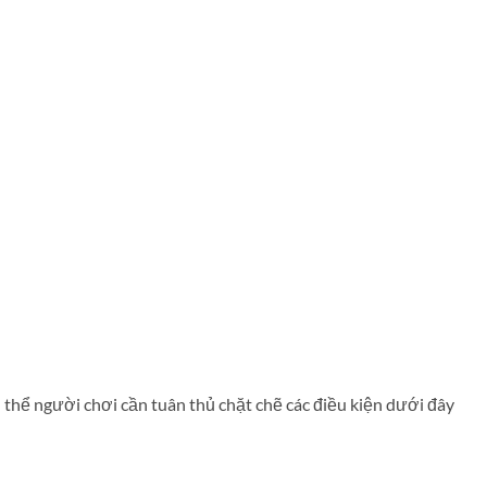
 thể người chơi cần tuân thủ chặt chẽ các điều kiện dưới đây