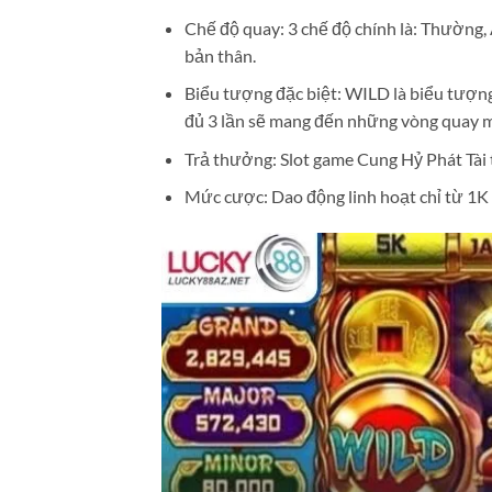
Chế độ quay: 3 chế độ chính là: Thường, 
bản thân.
Biểu tượng đặc biệt: WILD là biểu tượng 
đủ 3 lần sẽ mang đến những vòng quay mi
Trả thưởng: Slot game Cung Hỷ Phát Tài 
Mức cược: Dao động linh hoạt chỉ từ 1K 