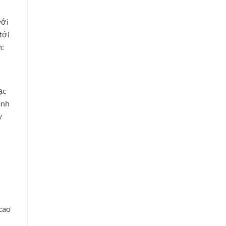
với
tới
m:
ạc
ành
y
cao