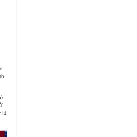
án
nh
với
 Ở
hỉ 1