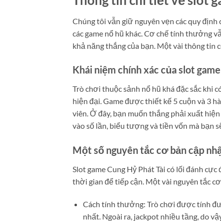
Chúng tôi vẫn giữ nguyên vẹn các quy định c
các game nổ hũ khác. Cơ chế tính thưởng vẫn
khả năng thắng của bạn. Một vài thông ti
Khái niệm chính xác của slot game
Trò chơi thuộc sảnh nổ hũ khá đặc sắc khi c
hiện đại. Game được thiết kế 5 cuộn và 3 h
viên. Ở đây, bạn muốn thắng phải xuất hiện
vào số lần, biểu tượng và tiền vốn mà bạn
Một số nguyên tắc cơ bản cập nh
Slot game Cung Hỷ Phát Tài có lối đánh cực
thời gian để tiếp cận. Một vài nguyên tắc c
Cách tính thưởng: Trò chơi được tính đư
nhất. Ngoài ra, jackpot nhiều tầng, do vậ