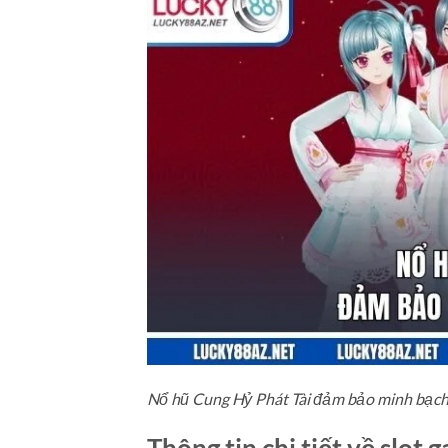
Nổ hũ Cung Hỷ Phát Tài đảm bảo minh bạch
Thông tin chi tiết về slot