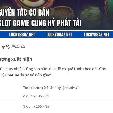
ng Hỷ Phát Tài
ượng xuất hiện
ng tuy nhiên cũng cần nắm qua để có quá trình theo dõi. Các
 Hỷ Phát Tài được kể đến gồm:
Tính thưởng (số lần * tỷ lệ thưởng)
3 x 54 x 105 x 25
3 x 54 x 155 x 35