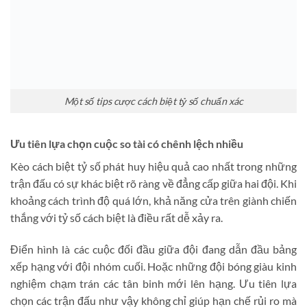
Một số tips cược cách biệt tỷ số chuẩn xác
Ưu tiên lựa chọn cuộc so tài có chênh lệch nhiều
Kèo cách biệt tỷ số phát huy hiệu quả cao nhất trong những
trận đấu có sự khác biệt rõ ràng về đẳng cấp giữa hai đội. Khi
khoảng cách trình độ quá lớn, khả năng cửa trên giành chiến
thắng với tỷ số cách biệt là điều rất dễ xảy ra.
Điển hình là các cuộc đối đầu giữa đội đang dẫn đầu bảng
xếp hạng với đội nhóm cuối. Hoặc những đội bóng giàu kinh
nghiệm chạm trán các tân binh mới lên hạng. Ưu tiên lựa
chọn các trận đấu như vậy không chỉ giúp hạn chế rủi ro mà