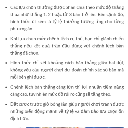
Các lựa chọn thường được phân chia theo mức độ thắng
thua như thắng 1, 2 hoặc từ 3 bàn trở lên. Bên cạnh đó,
hình thức đi kèm là tỷ lệ thưởng tương ứng cho từng
phương án.
Khi lựa chọn mức chênh lệch cụ thể, bạn chỉ giành chiến
thắng nếu kết quả trận đấu đúng với chênh lệch bàn
thắng đã chọn.
Hình thức chỉ xét khoảng cách bàn thắng giữa hai đội,
không yêu cầu người chơi dự đoán chính xác số bàn mà
mỗi bên ghi được.
Chênh lệch bàn thắng càng lớn thì lợi nhuận tiềm năng
càng cao, tuy nhiên mức độ rủi ro cũng sẽ tăng theo.
Đặt cược trước giờ bóng lăn giúp người chơi tránh được
những biến động mạnh về tỷ lệ và đảm bảo lựa chọn ổn
định hơn.