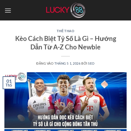
Bỏ
qua
nội
dung
THỂ THAO
Kèo Cách Biệt Tỷ Số Là Gì – Hướng
Dẫn Từ A-Z Cho Newbie
ĐĂNG VÀO
THÁNG 5 1, 2026
BỞI
SEO
01
Th5