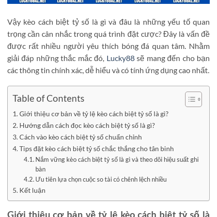
Vậy kèo cách biệt tỷ số là gì và đâu là những yếu tố quan
trọng cần cân nhắc trong quá trình đặt cược? Đây là vấn đề
được rất nhiều người yêu thích bóng đá quan tâm. Nhằm
giải đáp những thắc mắc đó,
Lucky88
sẽ mang đến cho bạn
các thông tin chính xác, dễ hiểu và có tính ứng dụng cao nhất.
Table of Contents
Giới thiệu cơ bản về tỷ lệ kèo cách biệt tỷ số là gì?
Hướng dẫn cách đọc kèo cách biệt tỷ số là gì?
Cách vào kèo cách biệt tỷ số chuẩn chỉnh
Tips đặt kèo cách biệt tỷ số chắc thắng cho tân binh
Nắm vững kèo cách biệt tỷ số là gì và theo dõi hiệu suất ghi
bàn
Ưu tiên lựa chọn cuộc so tài có chênh lệch nhiều
Kết luận
Giới thiệu cơ bản về tỷ lệ kèo cách biệt tỷ số là