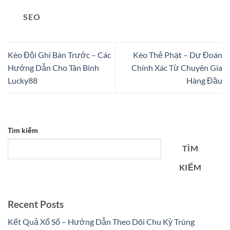
SEO
Kèo Đội Ghi Bàn Trước – Các
Kèo Thẻ Phạt – Dự Đoán
Hướng Dẫn Cho Tân Binh
Chính Xác Từ Chuyên Gia
Lucky88
Hàng Đầu
Tìm kiếm
TÌM
KIẾM
Recent Posts
Kết Quả Xổ Số – Hướng Dẫn Theo Dõi Chu Kỳ Trúng